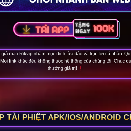
giả mạo Rikvip nhằm mục đích lừa đảo và trục lợi cá nhân. Quý
. Mọi link khác đều không thuộc hệ thống của chúng tôi. Chúc quý
thưởng giá trị!
P TÀI PHIỆT APK/IOS/ANDROID 