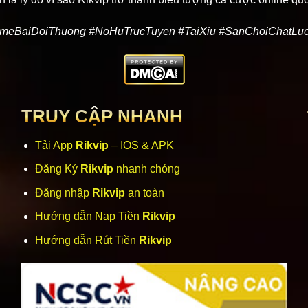
ạnh, công bằng và minh bạch.
Rik vip
đặt mục tiêu mang đến trả
ác tính năng tiên tiến như tự động cập nhật trò chơi, hiển thị lị
GameBaiDoiThuong #NoHuTrucTuyen #TaiXiu #SanChoiChatL
 tại,
Rikvip
cung cấp gần 1.000 trò chơi ở nhiều thể loại như 
tin, hỗ trợ người chơi và công khai cơ chế đổi thưởng trực tuy
me thủ.
TRUY CẬP NHANH
ép vận hành minh bạch, trở thành điểm đến uy tín cho người ch
Tải App
Rikvip
– IOS & APK
quản lý trò chơi có tiếng trong khu vực.
Đăng Ký
Rikvip
nhanh chóng
ội viên tham gia.
Bên cạnh đó, mọi hoạt động của
Rikvip
đều c
Đăng nhập
Rikvip
an toàn
Hướng dẫn Nạp Tiền
Rikvip
 kết không can thiệp kết quả, mọi trò chơi diễn ra hoàn toàn n
Hướng dẫn Rút Tiền
Rikvip
ộc lập, đồng thời được chứng nhận bảo mật bởi iTech Labs, đảm
 ưu đãi hấp dẫn tại Rikvip