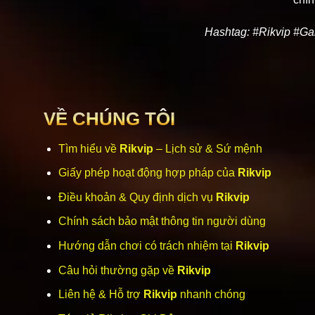
định hướng xây dựng một môi trường cá cược lành m
thống nạp rút, giúp người chơi yên tâm khi tham gia. C
Hashtag: #Rikvip #
được tích hợp, nâng cao trải nghiệm người dùng.
Hiện
hiện nghiêm túc chính sách điều khoản, bảo mật thông 
động, đồng thời tăng cường niềm tin từ cộng đồng ga
Giấy tờ pháp lý rõ ràng
VỀ CHÚNG TÔI
Rikvip
sở hữu đầy đủ giấy tờ hợp pháp và được cấp ph
Tìm hiểu về
Rikvip
– Lịch sử & Sứ mệnh
được kiểm định và phê duyệt bởi
PAGCOR
– tổ chức 
Giấy phép hoạt động hợp pháp của
Rikvip
Điều này đảm bảo mức độ an toàn tuyệt đối cho mọi h
Điều khoản & Quy định dịch vụ
Rikvip
Gaming Authority
.
Chính sách bảo mật thông tin người dùng
Người chơi có thể yên tâm trải nghiệm vì hệ thống cam
Hướng dẫn chơi có trách nhiệm tại
Rikvip
Nền tảng cũng đã vượt qua các quy trình kiểm toán đ
Câu hỏi thường gặp về
Rikvip
Các chương trình khuyến mãi và
Liên hệ & Hỗ trợ
Rikvip
nhanh chóng