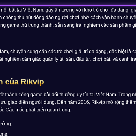
ổi bật tại Việt Nam, gây ấn tượng với kho trò chơi đa dạng, gi
chóng thu hút đông đảo người chơi nhờ cách vận hành chuyên 
 game thủ trung thành, sẵn sàng trải nghiệm các sản phẩm giả
 Nam, chuyên cung cấp các trò chơi giải trí đa dạng, đặc biệt l
rải nghiệm cảm giác quản lý tài sản, đầu tư, chơi bài, và cạnh 
n của Rikvip
trở thành cổng game bài đổi thưởng uy tín tại Việt Nam. Trong 
ối ưu giao diện người dùng. Đến năm 2016, Rikvip mở rộng thêm
i.
Các mốc phát triển quan trọng:
hưởng.
ame.