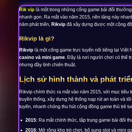
Rik vip
là một trong những cổng game bài đổi thưởng n
nhanh gọn. Ra mắt vào năm 2015, nền tảng này nhanh 
năm phát triển,
Rikvip
đã xây dựng được một cộng đồng
Rikvip là gì?
Rikvip
là một cổng game trực tuyến nổi tiếng tại Việt
casino và mini game
. Đây là nơi người chơi có thể t
nhưng đầy tính chiến thuật.
Lịch sử hình thành và phát triể
Rikvip chính thức ra mắt vào năm 2015, với mục tiêu 
truyền thống, xây dựng hệ thống nạp rút an toàn và t
tuyến, nhanh chóng thu hút cộng đồng game thủ trẻ tuổ
2015:
Ra mắt chính thức, tập trung game bài đổi t
2016:
Mở rộng kho trò chơi, bổ sung slot và mini g