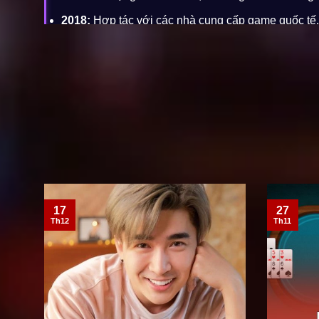
2018:
Hợp tác với các nhà cung cấp game quốc tế,
2020:
Ra mắt app mobile IOS/Android, tích hợp tính
2022:
Mở rộng thị trường quốc tế sang Thái Lan, C
2024:
Cập nhật gần 1.000 trò chơi, triển khai cơ chế
Giới thiệu về nền tảng Rikvip
Thương hiệu
Rikvip
đã có nhiều năm tham gia vào lĩn
game ngày càng mở rộng quy mô và nâng tầm vị thế qu
nghiệm mượt mà trên mọi thiết bị từ máy tính, laptop 
17
27
đầy sôi động.
Th12
Th11